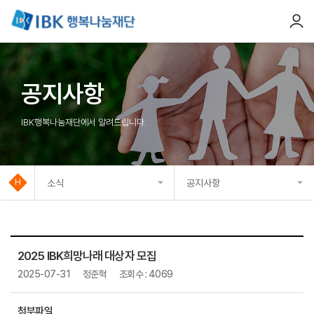
체메뉴
공지사항
IBK행복나눔재단에서 알려드립니다.
소식
공지사항
재단소개
공지사항
주요사업
언론보도
2025 IBK희망나래 대상자 모집
소식
2025-07-31
정준혁
조회수 : 4069
자료실
감사인사
첨부파일