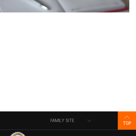
IBK기업은행
FAMILY SITE
TOP
국민권익위원회
IBK캐피탈